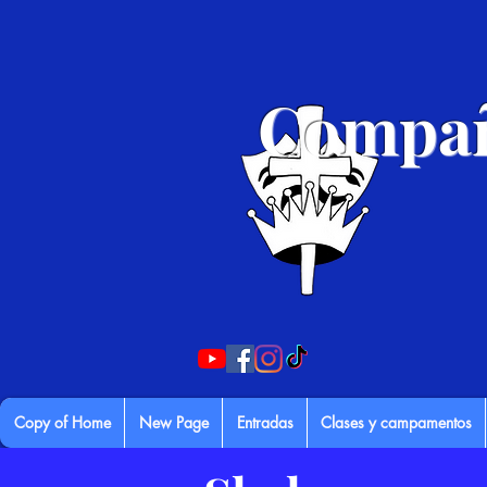
Compañ
Copy of Home
New Page
Entradas
Clases y campamentos