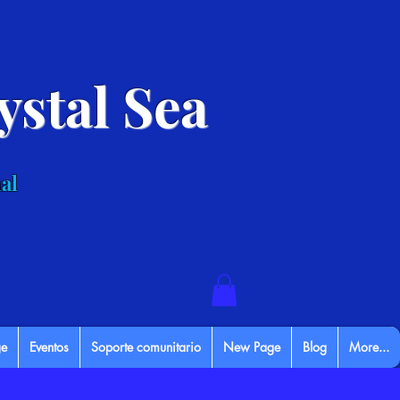
stal Sea
al
e
Eventos
Soporte comunitario
New Page
Blog
More...