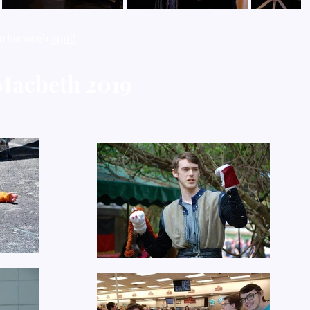
carborough
aquí!
Macbeth 2019