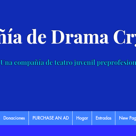
ía de Drama Cry
Una compañía de teatro juvenil preprofesion
Donaciones
PURCHASE AN AD
Hogar
Entradas
New Pag